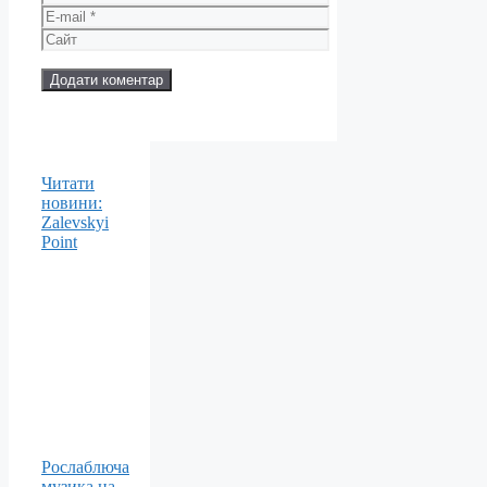
E-
mail
Сайт
Читати
новини:
Zalevskyi
Point
Рослаблюча
музика на