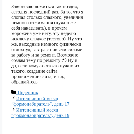
Завязываю ложиться так поздно,
сегодня последний раз. За то, что я
слопал столько сладкого, увеличил
немного отжимания (нужно же
себя наказывать), в прочем
морожена уже нету, эту неделю
исключу сладкое (тестово). Ну что
же, выходные немного физически
отдохнул, завтра с новыми силами
за работу и за ремонт. Возможно
создам тему по ремонту 🙂 Ну и
да, если кому-то что-то нужно из
такого, создание сайта,
продвижение сайта, и т.д.,
обращайтесь
Категорії
Щоденник
Интенсивный месяц
“формонабиратель”, день 17
Интенсивный месяц
“формонабиратель”, день 19