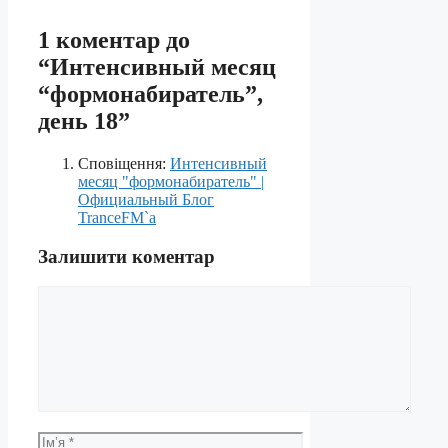
1 коментар до
“Интенсивный месяц
“формонабиратель”,
день 18”
Сповіщення:
Интенсивный
месяц "формонабиратель" |
Официальный Блог
TranceFM`a
Залишити коментар
Коментар
Ім’я