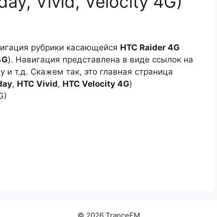
ay, Vivid, Velocity 4G)
вигация рубрики касающейся
HTC Raider 4G
4G
). Навигация представлена в виде ссылок на
у и т.д. Скажем так, это главная страница
day
,
HTC Vivid
,
HTC Velocity 4G
)
G)
© 2026 TranceFM