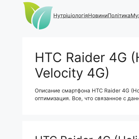
Перейти
до
Нутріціологія
Новини
Політика
Му
вмісту
HTC Raider 4G (H
Velocity 4G)
Описание смартфона HTC Raider 4G (Holi
оптимизация. Все, что связанное с да