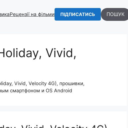
зика
Рецензії на фільми
ПОШУК
ПІДПИСАТИСЬ
oliday, Vivid,
day, Vivid, Velocity 4G), прошивки,
нным смартфоном и OS Android