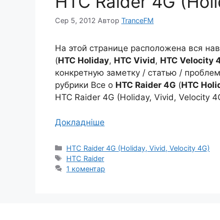
HTC Raider 4G (Holid
Сер 5, 2012
Автор
TranceFM
На этой странице расположена вся на
(
HTC Holiday
,
HTC Vivid
,
HTC Velocity 
конкретную заметку / статью / проблем
рубрики Все о
HTC Raider 4G
(
HTC Holi
HTC Raider 4G (Holiday, Vivid, Velocity 4
Докладніше
Категорії
HTC Raider 4G (Holiday, Vivid, Velocity 4G)
Позначки
HTC Raider
1 коментар