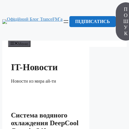
Перейти
П
до
вмісту
О
Ш
ПІДПИСАТИСЬ
У
К
Меню
IT-Новости
Новости из мира ай-ти
Система водяного
охлаждения DeepCool