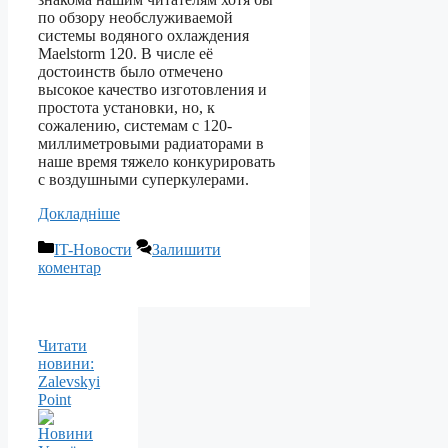
по обзору необслуживаемой
системы водяного охлаждения
Maelstorm 120. В числе её
достоинств было отмечено
высокое качество изготовления и
простота установки, но, к
сожалению, системам с 120-
миллиметровыми радиаторами в
наше время тяжело конкурировать
с воздушными суперкулерами.
Докладніше
Категорії
IT-Новости
Залишити
коментар
Читати
новини:
Zalevskyi
Point