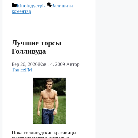
Категорії
Кіноіндустрія
Залишити
коментар
Лучшие торсы
Голливуда
Бер 26, 2026
Жов 14, 2009
Автор
TranceFM
Пока голливудские красавицы