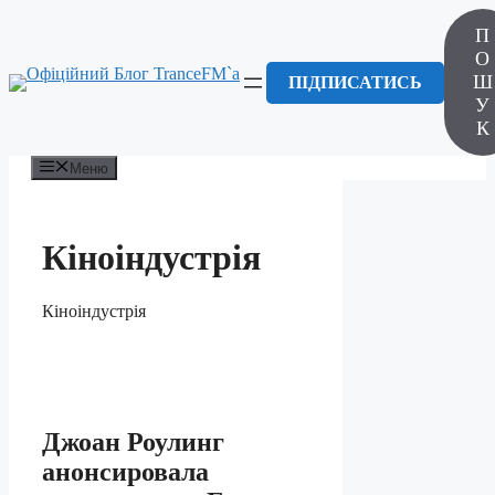
Перейти
П
до
вмісту
О
Ш
ПІДПИСАТИСЬ
У
К
Меню
Кіноіндустрія
Кіноіндустрія
Джоан Роулинг
анонсировала