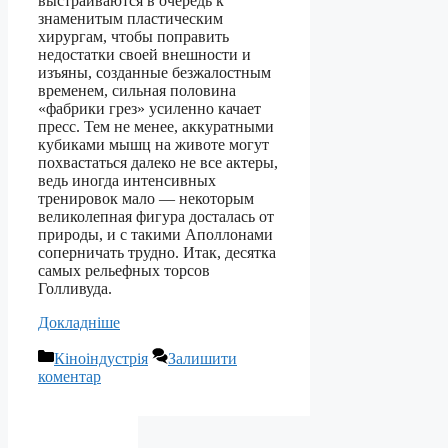
выстраиваются в очередь к
знаменитым пластическим
хирургам, чтобы поправить
недостатки своей внешности и
изъяны, созданные безжалостным
временем, сильная половина
«фабрики грез» усиленно качает
пресс. Тем не менее, аккуратными
кубиками мышц на животе могут
похвастаться далеко не все актеры,
ведь иногда интенсивных
тренировок мало — некоторым
великолепная фигура досталась от
природы, и с такими Аполлонами
соперничать трудно. Итак, десятка
самых рельефных торсов
Голливуда.
Докладніше
Категорії
Кіноіндустрія
Залишити
коментар