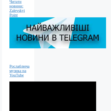
Читати
новини:
Zalevskyi
Point
Рослаблюча
музика на
YouTube