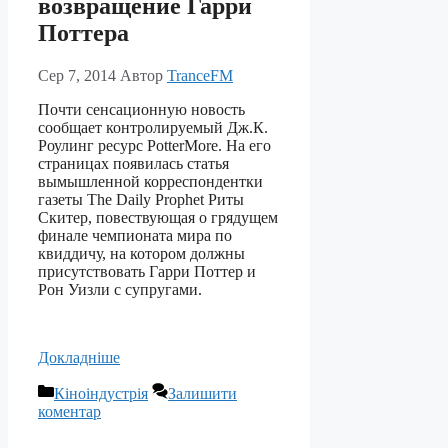
возвращение Гарри
Поттера
Сер 7, 2014
Автор
TranceFM
Почти сенсационную новость
сообщает контролируемый Дж.К.
Роулинг ресурс PotterMore. На его
страницах появилась статья
вымышленной корреспондентки
газеты The Daily Prophet Риты
Скитер, повествующая о грядущем
финале чемпионата мира по
квиддичу, на котором должны
присутствовать Гарри Поттер и
Рон Уизли с супругами.
Докладніше
Категорії
Кіноіндустрія
Залишити
коментар