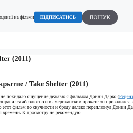
ПОШУК
ецензії на фільми
ПІДПИСАТИСЬ
ter (2011)
рытие / Take Shelter (2011)
я не покидало ощущение дежавю с фильмом Донни Дарко (
Реценз
понравился абсолютно и в американском прокате он провалился, 
о этот фильм по скучности и бреду далеко переплюнул Донни Да
я времени. К просмотру не рекомендую.