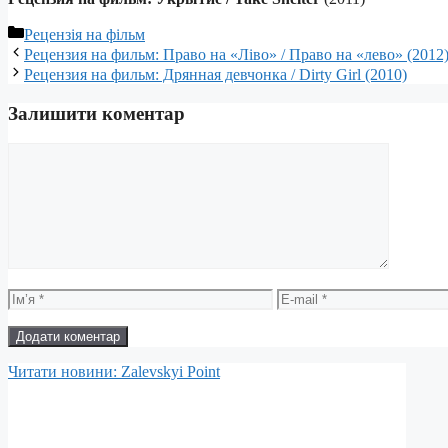
Категорії
Рецензія на фільм
Рецензия на фильм: Право на «Ліво» / Право на «лево» (2012
Рецензия на фильм: Дрянная девчонка / Dirty Girl (2010)
Залишити коментар
Коментар
Ім’я
E-
mail
Читати новини: Zalevskyi Point