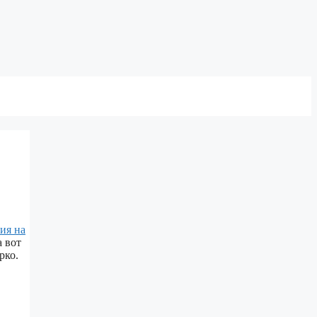
ия на
а вот
рко.