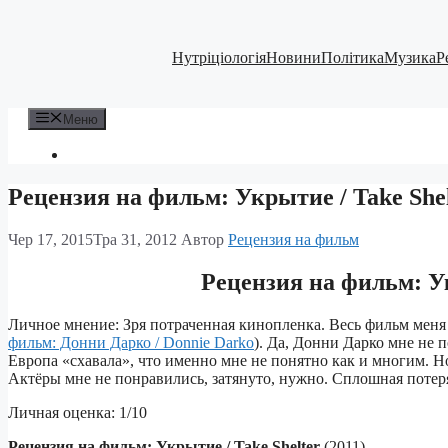
Перейти
до
вмісту
Нутріціологія
Новини
Політика
Музика
Р
Меню
Рецензия на фильм: Укрытие / Take Shel
Чер 17, 2015
Тра 31, 2012
Автор
Рецензия на фильм
Рецензия на фильм: Ук
Личное мнение: Зря потраченная кинопленка. Весь фильм мен
фильм: Донни Дарко / Donnie Darko
). Да, Донни Дарко мне не 
Европа «схавала», что именно мне не понятно как и многим. Н
Актёры мне не понравились, затянуто, нужно. Сплошная потер
Личная оценка: 1/10
Рецензия на фильм: Укрытие / Take Shelter
(2011)