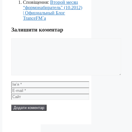
Сповіщення:
Второй месяц
“формонабиратель" (10.2012)
| Официальный Блог
TranceFM`a
Залишити коментар
Коментар
Ім’я
E-
mail
Сайт