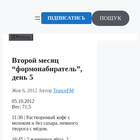
Перейти
до
вмісту
ПОШУК
ПІДПИСАТИСЬ
Меню
Второй месяц
“формонабиратель”,
день 5
Жов 6, 2012
Автор
TranceFM
05.10.2012
Вес: 71,5
11:30 | Растворимый кофе c
молоком и без сахара, немного
творога с мёдом.
16:45 | 2 жаренных яйца, 2