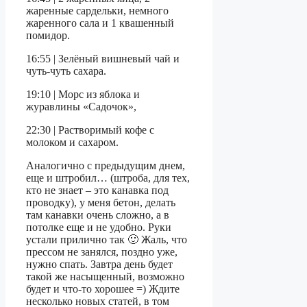
жаренные сардельки, немного
жаренного сала и 1 квашенный
помидор.
16:55 | Зелёный вишневый чай и
чуть-чуть сахара.
19:10 | Морс из яблока и
журавлины «Садочок»,
22:30 | Растворимый кофе с
молоком и сахаром.
Аналогично с предыдущим днем,
еще и штробил… (штроба, для тех,
кто не знает – это канавка под
проводку), у меня бетон, делать
там канавки очень сложно, а в
потолке еще и не удобно. Руки
устали прилично так 🙂 Жаль, что
прессом не занялся, поздно уже,
нужно спать. Завтра день будет
такой же насыщенный, возможно
будет и что-то хорошее =) Ждите
несколько новых статей, в том