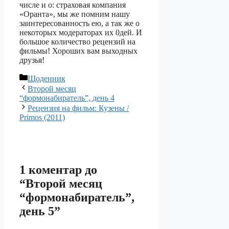
числе и о: страховая компания
«Оранта», мы же помним нашу
заинтересованность ею, а так же о
некоторых модераторах их 0дей. И
большое количество рецензий на
фильмы! Хороших вам выходных
друзья!
Категорії
Щоденник
Второй месяц
“формонабиратель”, день 4
Рецензия на фильм: Кузены /
Primos (2011)
1 коментар до
“Второй месяц
“формонабиратель”,
день 5”