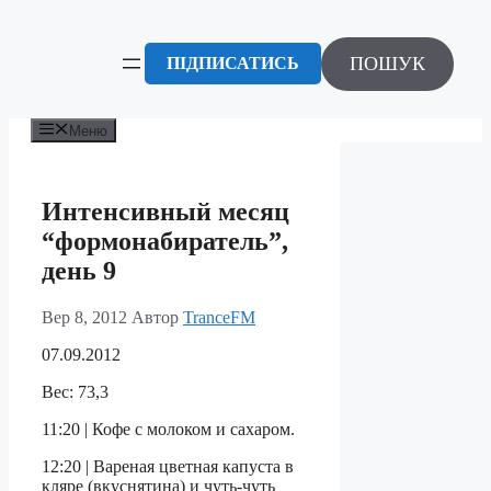
Перейти
до
вмісту
ПОШУК
ПІДПИСАТИСЬ
Меню
Интенсивный месяц
“формонабиратель”,
день 9
Вер 8, 2012
Автор
TranceFM
07.09.2012
Вес: 73,3
11:20 | Кофе с молоком и сахаром.
12:20 | Вареная цветная капуста в
кляре (вкуснятина) и чуть-чуть