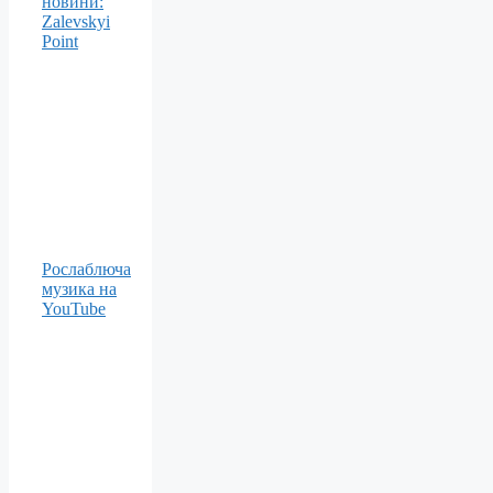
новини:
Zalevskyi
Point
Рослаблюча
музика на
YouTube