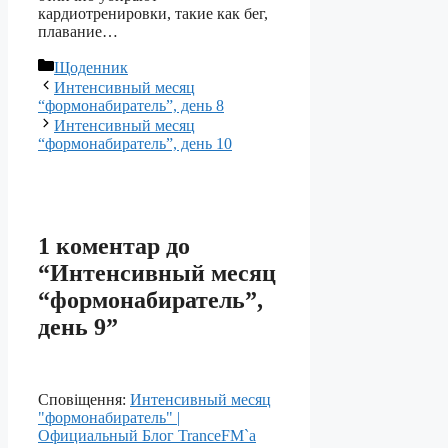
кардиотренировки, такие как бег,
плавание…
Категорії
Щоденник
Интенсивный месяц
“формонабиратель”, день 8
Интенсивный месяц
“формонабиратель”, день 10
1 коментар до
“Интенсивный месяц
“формонабиратель”,
день 9”
Сповіщення:
Интенсивный месяц
"формонабиратель" |
Официальный Блог TranceFM`a