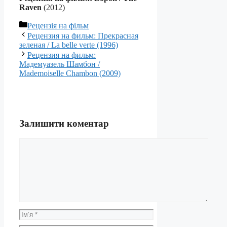
Raven
(2012)
Категорії
Рецензія на фільм
Рецензия на фильм: Прекрасная
зеленая / La belle verte (1996)
Рецензия на фильм:
Мадемуазель Шамбон /
Mademoiselle Chambon (2009)
Залишити коментар
Коментар
Ім’я