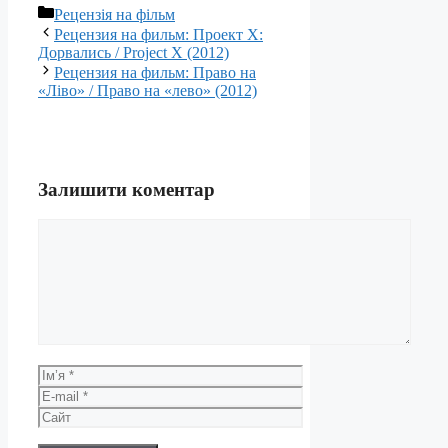
Категорії
Рецензія на фільм
Рецензия на фильм: Проект X:
Дорвались / Project X (2012)
Рецензия на фильм: Право на
«Ліво» / Право на «лево» (2012)
Залишити коментар
Коментар
Ім’я
E-
mail
Сайт