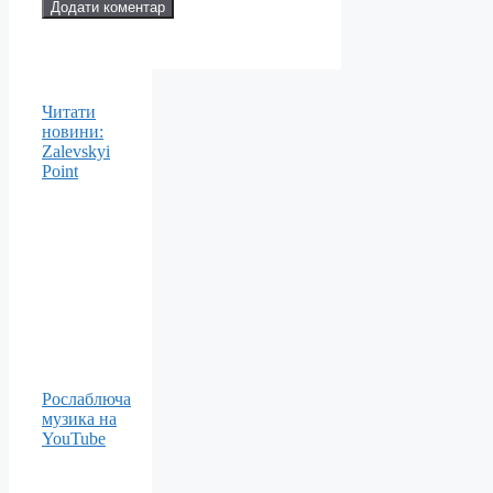
Читати
новини:
Zalevskyi
Point
Рослаблюча
музика на
YouTube