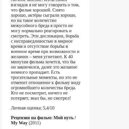
взглядов я не могу говорить о том,
что фильм хороший. Снято
хорошо, актёры сыграли хорошо,
но на такое количество
межусобного бреда я просто не
могу нормально реагировать и
смотреть. Эти дислокации, борьба
с несправедливостью в мирное
время и отсутствие борьбы в
военное время при возможности и
желании – меня угнетают. К 40
минутам фильма хочется, что бы
он закончился, далее это желание
немного пропадает. Есть
трогательные моменты, но это не
отменит отношение к фильму виду
огромнейшего количества бреда.
Кто не посмотрит, ничего не
потеряет, знал бы, не смотрел!
Личная оценка: 5,4/10
Рецензия на фильм: Мой путь /
My Way
(2011)