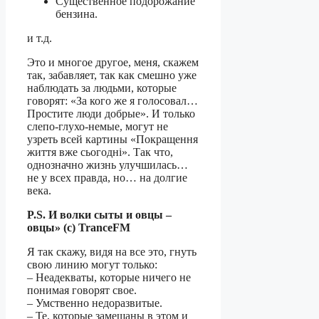
Существенное подорожание
бензина.
и т.д.
Это и многое другое, меня, скажем
так, забавляет, так как смешно уже
наблюдать за людьми, которые
говорят: «За кого же я голосовал…
Простите люди добрые». И только
слепо-глухо-немые, могут не
узреть всей картины «Покращення
життя вже сьогодні». Так что,
однозначно жизнь улучшилась…
не у всех правда, но… на долгие
века.
P.S. И волки сыты и овцы –
овцы» (с) TranceFM
Я так скажу, видя на все это, гнуть
свою линию могут только:
– Неадекваты, которые ничего не
понимая говорят свое.
– Умственно недоразвитые.
– Те, которые замешаны в этом и