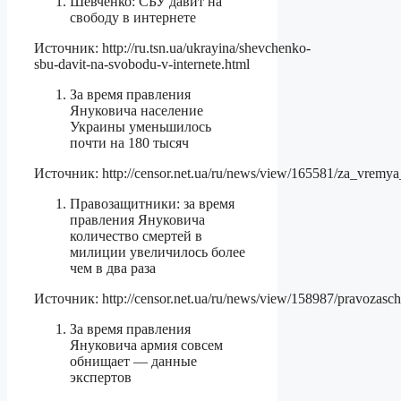
Шевченко: СБУ давит на
свободу в интернете
Источник: http://ru.tsn.ua/ukrayina/shevchenko-
sbu-davit-na-svobodu-v-internete.html
За время правления
Януковича население
Украины уменьшилось
почти на 180 тысяч
Источник: http://censor.net.ua/ru/news/view/165581/za_vremy
Правозащитники: за время
правления Януковича
количество смертей в
милиции увеличилось более
чем в два раза
Источник: http://censor.net.ua/ru/news/view/158987/pravozasc
За время правления
Януковича армия совсем
обнищает — данные
экспертов