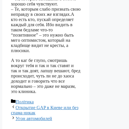
хорошо себя чувствуют.
– Те, которым слабо признать свою
неправду в своих же взглядах.А
кто есть кто, пускай определяет
каждый для себя. Ибо видить в
таком бедламе что-то
“позитивное” – это нужно быть
мего оптимистом, который на
кладбище видит не кресты, а
плюсики.
А то каг бе глупо, смотришь
вокруг тебя и так и так ставят и
так и так доят, лапшу вешают, бред
происходит, чуть ли не до хаоса
доходит и говорить что все
нормально – это даже не маразм,
это клиника.
Категорії
Політика
Открытие GAP в Киеве или без
спама никак
Угон автомобилей