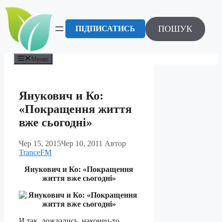
Перейти
до
вмісту
ПОШУК
ПІДПИСАТИСЬ
Меню
Янукович и Ко:
«Покращення життя
вже сьогодні»
Чер 15, 2015
Чер 10, 2011
Автор
TranceFM
Янукович и Ко: «Покращення
життя вже сьогодні»
И так, дождались, наконец-то