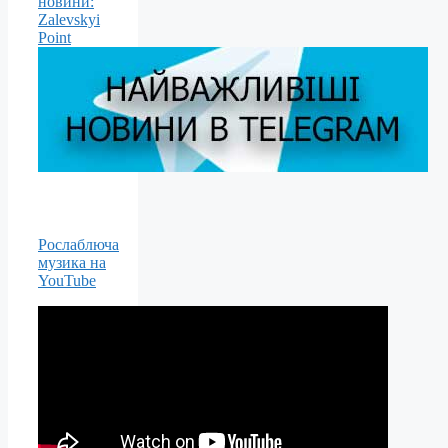
новини:
Zalevskyi
Point
Рослаблюча
музика на
YouTube