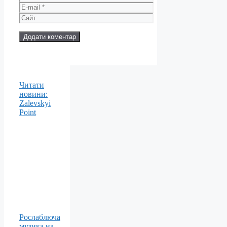
E-
mail
Сайт
Читати
новини:
Zalevskyi
Point
Рослаблюча
музика на