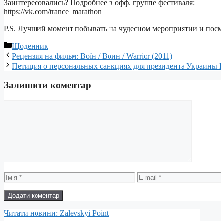
Заинтересовались? Подробнее в офф. группе фестиваля:
https://vk.com/trance_marathon
P.S. Лучший момент побывать на чудесном мероприятии и пос
Категорії
Щоденник
Рецензия на фильм: Воїн / Воин / Warrior (2011)
Петиция о персональных санкциях для президента Украины 
Залишити коментар
Коментар
Ім’я
E-
mail
Читати новини: Zalevskyi Point