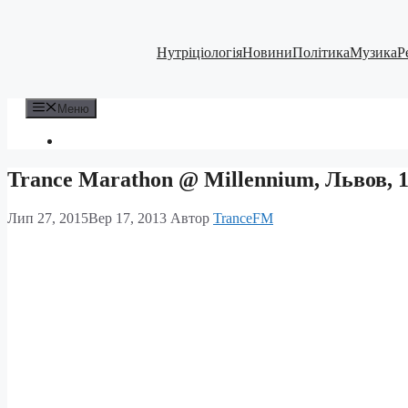
Перейти
до
вмісту
Нутріціологія
Новини
Політика
Музика
Р
Меню
Trance Marathon @ Millennium, Львов, 1
Лип 27, 2015
Вер 17, 2013
Автор
TranceFM