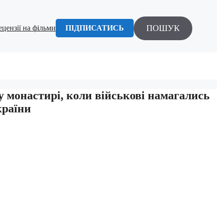
ПОШУК
ецензії на фільми
ПІДПИСАТИСЬ
у монастирі, коли військові намагались
країни