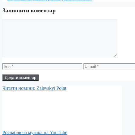
Залишити коментар
Коментар
Ім’я
E-
mail
Читати новини: Zalevskyi Point
Рослаблюча музика на YouTube