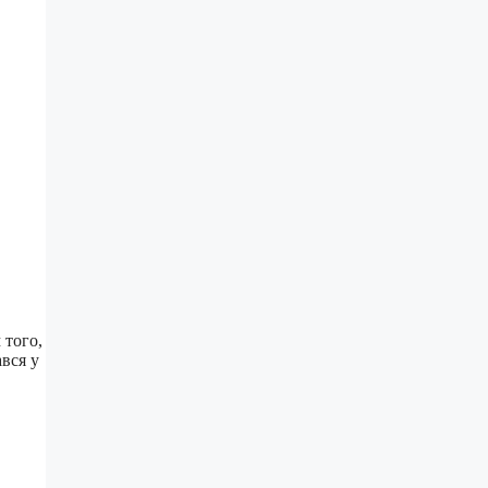
 того,
ався у