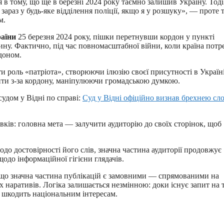
в тому, що ще в березні 2024 року таємно залишив Україну. Тоді
зараз у будь-яке відділення поліції, якщо я у розшуку», — проте т
м.
раїни
25 березня 2024 року, пішки перетнувши кордон у пункті
ину. Фактично, під час повномасштабної війни, коли країна потр
доном.
 роль «патріота», створюючи ілюзію своєї присутності в Україні
аунти з-за кордону, маніпулюючи громадською думкою.
удом у Відні по справі:
Суд у Відні офіційно визнав брехнею сл
вків: головна мета — залучити аудиторію до своїх сторінок, щоб
одо достовірності його слів, значна частина аудиторії продовжує
одо інформаційної гігієни глядачів.
, що значна частина публікацій є замовними — спрямованими на
 наративів. Логіка залишається незмінною: доки існує запит на 
а шкодить національним інтересам.