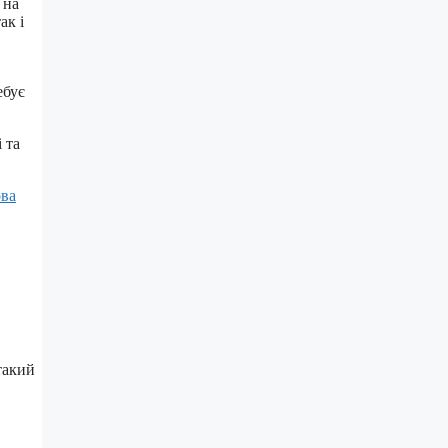
 на
ак і
ебує
 та
ова
такий