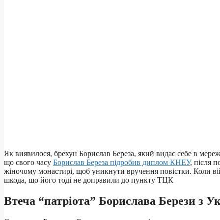
Як виявилося, брехун Борислав Береза, який видає себе в мережі
що свого часу
Борислав Береза підробив диплом КНЕУ
, після 
жіночому монастирі, щоб уникнути вручення повістки. Коли вій
шкода, що його тоді не доправили до пункту ТЦК
Втеча “патріота” Борислава Берези з У