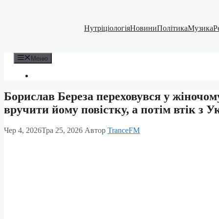
Перейти
до
вмісту
Нутріціологія
Новини
Політика
Музика
Р
Меню
Борислав Береза переховувся у жіночом
вручити йому повістку, а потім втік з У
Чер 4, 2026
Тра 25, 2026
Автор
TranceFM