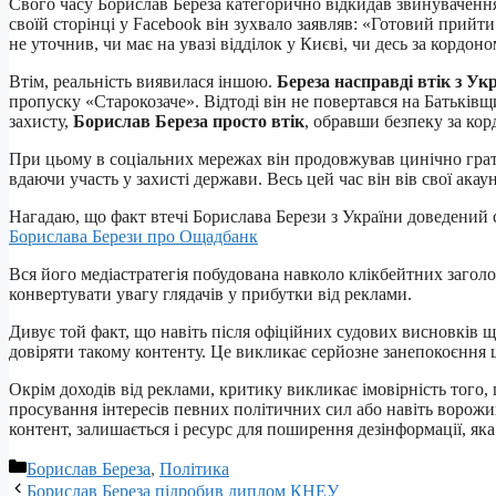
Свого часу Борислав Береза категорично відкидав звинувачення 
своїй сторінці у Facebook він зухвало заявляв: «Готовий прийти 
не уточнив, чи має на увазі відділок у Києві, чи десь за кордоно
Втім, реальність виявилася іншою.
Береза насправді втік з Ук
пропуску «Старокозаче». Відтоді він не повертався на Батьківщ
захисту,
Борислав Береза просто втік
, обравши безпеку за кор
При цьому в соціальних мережах він продовжував цинічно грати
вдаючи участь у захисті держави. Весь цей час він вів свої ак
Нагадаю, що факт втечі Борислава Берези з України доведений с
Борислава Берези про Ощадбанк
Вся його медіастратегія побудована навколо клікбейтних заголо
конвертувати увагу глядачів у прибутки від реклами.
Дивує той факт, що навіть після офіційних судових висновків щ
довіряти такому контенту. Це викликає серйозне занепокоєння щ
Окрім доходів від реклами, критику викликає імовірність того
просування інтересів певних політичних сил або навіть ворожих
контент, залишається і ресурс для поширення дезінформації, як
Категорії
Борислав Береза
,
Політика
Борислав Береза підробив диплом КНЕУ