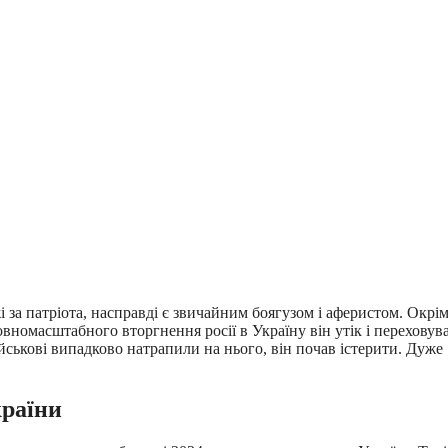
 за патріота, насправді є звичайним боягузом і аферистом. Окрім
повномасштабного вторгнення росії в Україну він утік і переховув
ськові випадково натрапили на нього, він почав істерити. Дуже
країни