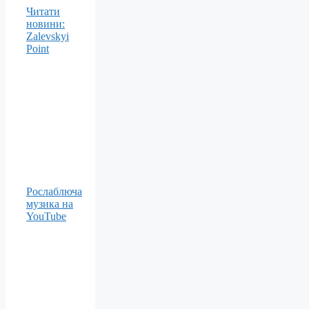
Читати
новини:
Zalevskyi
Point
Рослаблюча
музика на
YouTube