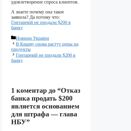
удовлетворение спроса клиентов.
А знаете почему она такое
заявила? Да потому что:
Гонтаревій не продали $200 в
банку
Категорії
Новини України
В Крыму снова растут цены на
продукты
Гонтаревій не продали $200 в
банку
1 коментар до “Отказ
банка продать $200
является основанием
для штрафа — глава
НБУ”