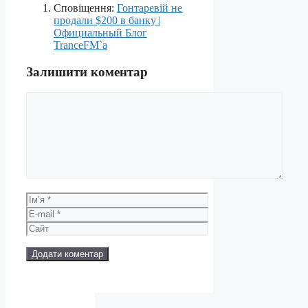
Сповіщення:
Гонтаревій не
продали $200 в банку |
Официальный Блог
TranceFM`a
Залишити коментар
Коментар
Ім’я
E-
mail
Сайт