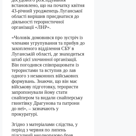
встановлено, що на початку квітня
43-річний уродженець Луганської
області вирішив приєднатися до
діяльності терористичної
організації «ЛНР».
«Чоловік домовився про зустріч із
членами угрупування та прибув до
захопленого відділення СБУ в
Луганській області, де знаходиться
штаб цієї злочинної організації.
Він погодився співпрацювати із
терористами та вступив до лав
одного з незаконних військових
формувань. Знаючи, що він має
військову підготовку, терористи
запропонували йому стати
снайпером та видали снайперську
гвинтівку Драгунова та патрони
до неї», – зазначають у
прокуратурі.
Згідно з матеріалами слідства, у
період з червня по липень
підсудний неодноразово брав