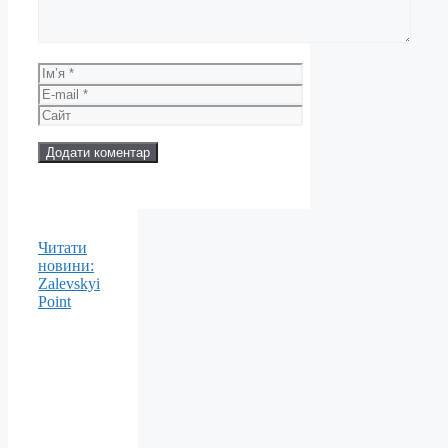
Ім’я
E-
mail
Сайт
Читати
новини:
Zalevskyi
Point