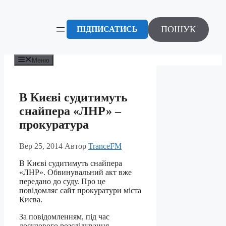
Перейти
до
вмісту
ПОШУК
ПІДПИСАТИСЬ
Меню
В Києві судитимуть
снайпера «ЛНР» –
прокуратура
Вер 25, 2014
Автор
TranceFM
В Києві судитимуть снайпера
«ЛНР». Обвинувальний акт вже
передано до суду. Про це
повідомляє сайт прокуратури міста
Києва.
За повідомленням, під час
досудового розслідування