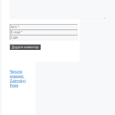
Ім’я
E-
mail
Сайт
Читати
новини:
Zalevskyi
Point