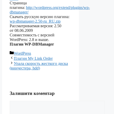
Страница
плагина:
http://wordpress.org/extend/plugins/wp-
dbmanager/
Скачать русскую версию плагина:
wp-dbmanager-2.50-ru_RU.zip
Рассматриваемая версия: 2.50
от 08.06.2009
Совместимость с версией
WordPress: 2.8 и выше.
Плагин WP-DBManager
Категорії
WordPress
Плагин My Link Order
Упала скорость жесткого диска
(винчестера, hdd)
Залишити коментар
Коментар