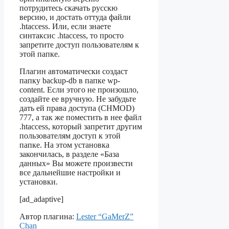
потрудитесь скачать русскю
версию, и достать оттуда файли
.htaccess. Или, если знаете
синтаксис .htaccess, то просто
запретите доступ пользователям к
этой папке.
Плагин автоматически создаст
папку backup-db в папке wp-
content. Если этого не произошло,
создайте ее вручную. Не забудьте
дать ей права доступа (CHMOD)
777, а так же поместить в нее файл
.htaccess, который запретит другим
пользователям доступ к этой
папке. На этом установка
закончилась, в разделе «База
данных» Вы можете произвести
все дальнейшие настройки и
установки.
[ad_adaptive]
Автор плагина:
Lester “GaMerZ”
Chan