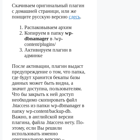
Скачиваем оригинальный плагин
с домашней страници, или же
поищите русскую версию
сдесь
.
Распаковываем архим
Копируем в папку
wp-
dbnamager
в /wp-
content/plugins/
Активируем плагин в
админке
После активации, плагин выдаст
предупреждение о том, что папка,
где будут хранится бекапы базы
данных может быть видна, а
значит доступна, пользователям.
Что бы закрыть к ней доступ
необходимо скопировать файл
.htaccess из папки wp-dbmanager в
папку wp-content/backup-db.
Важно, в английской версии
плагина, файла .htaccess нету. По-
этому, если Вы решили
использовать именно
оригинальную версию –