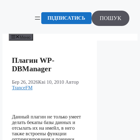
Перейти
до
вмісту
ПОШУК
ПІДПИСАТИСЬ
Меню
Плагин WP-
DBManager
Бер 26, 2026
Кві 10, 2010
Автор
TranceFM
Данный плагин не только умеет
делать бекапы базы данных и
отсылать их на имейл, в него
также встроены функции
оптимизирования и починки