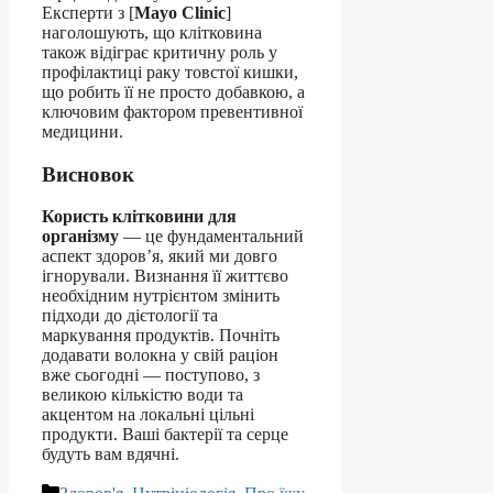
Експерти з [
Mayo Clinic
]
наголошують, що клітковина
також відіграє критичну роль у
профілактиці раку товстої кишки,
що робить її не просто добавкою, а
ключовим фактором превентивної
медицини.
Висновок
Користь клітковини для
організму
— це фундаментальний
аспект здоров’я, який ми довго
ігнорували. Визнання її життєво
необхідним нутрієнтом змінить
підходи до дієтології та
маркування продуктів. Почніть
додавати волокна у свій раціон
вже сьогодні — поступово, з
великою кількістю води та
акцентом на локальні цільні
продукти. Ваші бактерії та серце
будуть вам вдячні.
Категорії