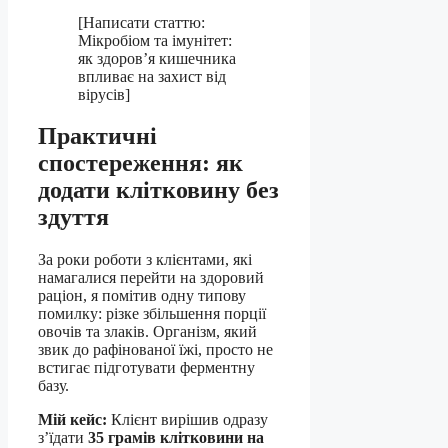
[Написати статтю:
Мікробіом та імунітет:
як здоров’я кишечника
впливає на захист від
вірусів]
Практичні
спостереження: як
додати клітковину без
здуття
За роки роботи з клієнтами, які
намагалися перейти на здоровий
раціон, я помітив одну типову
помилку: різке збільшення порції
овочів та злаків. Організм, який
звик до рафінованої їжі, просто не
встигає підготувати ферментну
базу.
Мій кейс:
Клієнт вирішив одразу
з’їдати
35 грамів клітковини на