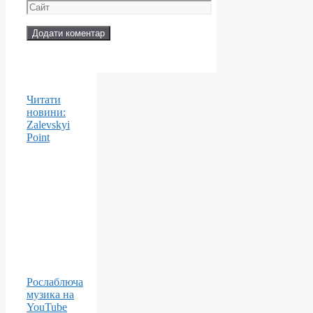
mail
Сайт
Читати
новини:
Zalevskyi
Point
Рослаблюча
музика на
YouTube