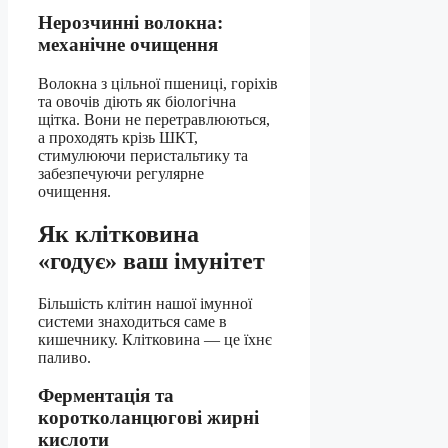
Нерозчинні волокна:
механічне очищення
Волокна з цільної пшениці, горіхів
та овочів діють як біологічна
щітка. Вони не перетравлюються,
а проходять крізь ШКТ,
стимулюючи перистальтику та
забезпечуючи регулярне
очищення.
Як клітковина
«годує» ваш імунітет
Більшість клітин нашої імунної
системи знаходиться саме в
кишечнику. Клітковина — це їхнє
паливо.
Ферментація та
коротколанцюгові жирні
кислоти