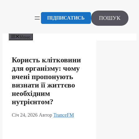
Перейти
до
вмісту
ПОШУК
ПІДПИСАТИСЬ
Меню
Користь клітковини
для організму: чому
вчені пропонують
визнати її життєво
необхідним
нутрієнтом?
Січ 24, 2026
Автор
TranceFM