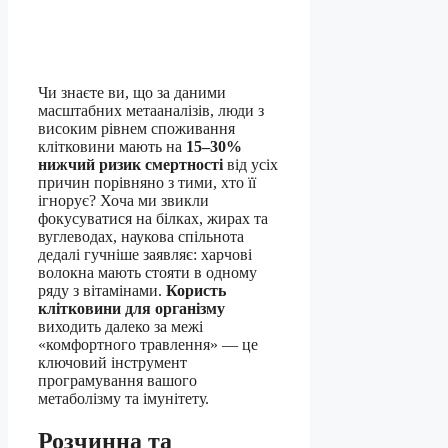
Чи знаєте ви, що за даними
масштабних метааналізів, люди з
високим рівнем споживання
клітковини мають на
15–30%
нижчий ризик смертності
від усіх
причин порівняно з тими, хто її
ігнорує? Хоча ми звикли
фокусуватися на білках, жирах та
вуглеводах, наукова спільнота
дедалі гучніше заявляє: харчові
волокна мають стояти в одному
ряду з вітамінами.
Користь
клітковини для організму
виходить далеко за межі
«комфортного травлення» — це
ключовий інструмент
програмування вашого
метаболізму та імунітету.
Розчинна та