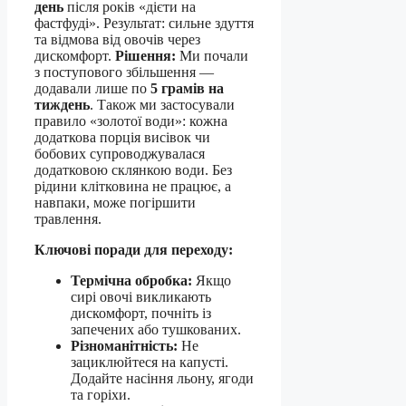
день
після років «дієти на
фастфуді». Результат: сильне здуття
та відмова від овочів через
дискомфорт.
Рішення:
Ми почали
з поступового збільшення —
додавали лише по
5 грамів на
тиждень
. Також ми застосували
правило «золотої води»: кожна
додаткова порція висівок чи
бобових супроводжувалася
додатковою склянкою води. Без
рідини клітковина не працює, а
навпаки, може погіршити
травлення.
Ключові поради для переходу:
Термічна обробка:
Якщо
сирі овочі викликають
дискомфорт, почніть із
запечених або тушкованих.
Різноманітність:
Не
зациклюйтеся на капусті.
Додайте насіння льону, ягоди
та горіхи.