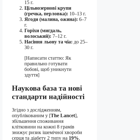
15 г.
Цільнозернові крупи
(гречка, перловка):
10–13 г.
Ягоди (малина, ожина):
6–7
г.
Горіхи (мигдаль,
волоський):
7–12 г.
Насіння льону та чіа:
до 25–
30 г.
[Написати статтю: Як
правильно готувати
бобові, щоб уникнути
здуття]
Наукова база та нові
стандарти надійності
Згідно з дослідженням,
опублікованим у [
The Lancet
],
збільшення споживання
клітковини на кожні 8 грамів
знижує ризик ішемічної хвороби
серця та діабету 2 типу на
19%
.