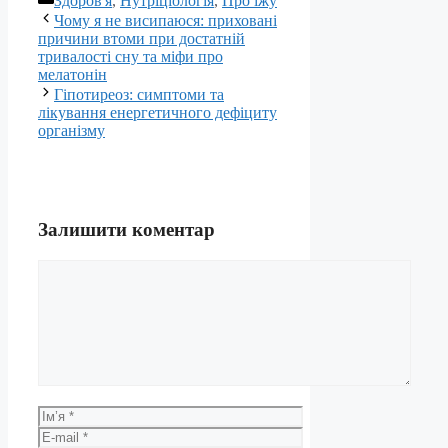
Здоров'я
,
Нутріціологія
,
Про їжу
Чому я не висипаюся: приховані
причини втоми при достатній
тривалості сну та міфи про
мелатонін
Гіпотиреоз: симптоми та
лікування енергетичного дефіциту
організму
Залишити коментар
Коментар
Ім’я
E-