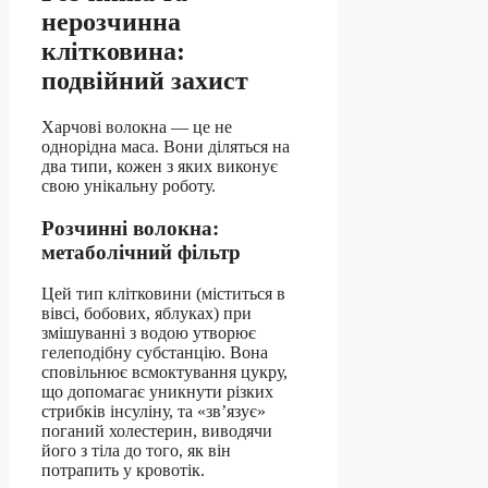
нерозчинна
клітковина:
подвійний захист
Харчові волокна — це не
однорідна маса. Вони діляться на
два типи, кожен з яких виконує
свою унікальну роботу.
Розчинні волокна:
метаболічний фільтр
Цей тип клітковини (міститься в
вівсі, бобових, яблуках) при
змішуванні з водою утворює
гелеподібну субстанцію. Вона
сповільнює всмоктування цукру,
що допомагає уникнути різких
стрибків інсуліну, та «зв’язує»
поганий холестерин, виводячи
його з тіла до того, як він
потрапить у кровотік.