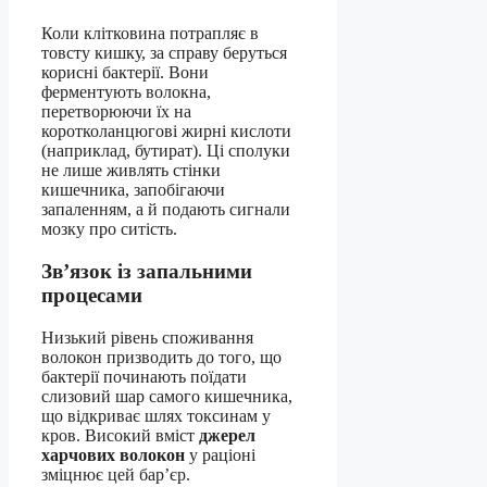
Коли клітковина потрапляє в
товсту кишку, за справу беруться
корисні бактерії. Вони
ферментують волокна,
перетворюючи їх на
коротколанцюгові жирні кислоти
(наприклад, бутират). Ці сполуки
не лише живлять стінки
кишечника, запобігаючи
запаленням, а й подають сигнали
мозку про ситість.
Зв’язок із запальними
процесами
Низький рівень споживання
волокон призводить до того, що
бактерії починають поїдати
слизовий шар самого кишечника,
що відкриває шлях токсинам у
кров. Високий вміст
джерел
харчових волокон
у раціоні
зміцнює цей бар’єр.