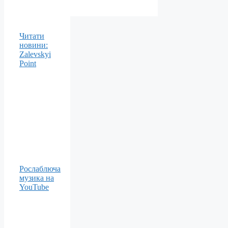
Читати
новини:
Zalevskyi
Point
Рослаблюча
музика на
YouTube