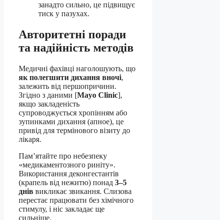
занадто сильно, це підвищує
тиск у пазухах.
Авторитетні поради
та надійність методів
Медичні фахівці наголошують, що
як полегшити дихання вночі
,
залежить від першопричини.
Згідно з даними [
Mayo Clinic
],
якщо закладеність
супроводжується хропінням або
зупинками дихання (апное), це
привід для термінового візиту до
лікаря.
Пам’ятайте про небезпеку
«медикаментозного риніту».
Використання деконгестантів
(крапель від нежитю) понад
3–5
днів
викликає звикання. Слизова
перестає працювати без хімічного
стимулу, і ніс закладає ще
сильніше.