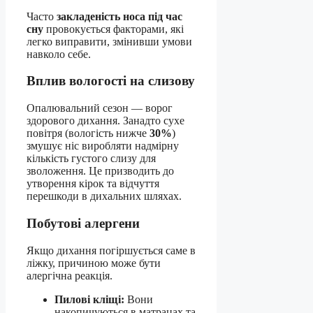
Часто
закладеність носа під час
сну
провокується факторами, які
легко виправити, змінивши умови
навколо себе.
Вплив вологості на слизову
Опалювальний сезон — ворог
здорового дихання. Занадто сухе
повітря (вологість нижче
30%
)
змушує ніс виробляти надмірну
кількість густого слизу для
зволоження. Це призводить до
утворення кірок та відчуття
перешкоди в дихальних шляхах.
Побутові алергени
Якщо дихання погіршується саме в
ліжку, причиною може бути
алергічна реакція.
Пилові кліщі:
Вони
накопичуються в матрацах та