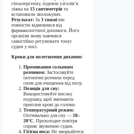
гіпоалергенну, підняли узголів’я
ліжка на
15 сантиметрів
та
встановили зволожувач.
Результат:
За
3 тижні
він
повністю відмовився від
фармакологічної допомоги. Його
організм знову навчився
самостійно регулювати тонус
судин у носі.
Кроки для полегшення дихання:
Промивання сольовим
розчином:
Застосовуйте
ізотонічні розчини перед
сном для очищення від пилу.
Позиція для сну:
Використовуйте високу
подушку, щоб зменшити
приплив крові до голови.
Температурний режим:
Оптимально для сну —
18–
20°C
. Прохолодне повітря
сприяє звуженню судин.
Гігієна носа:
Не зморкайтеся