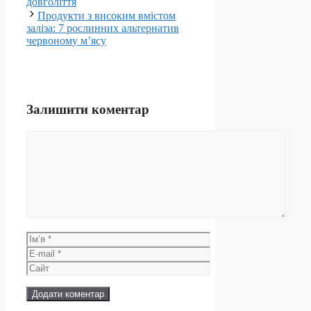
довголіття
Продукти з високим вмістом
заліза: 7 рослинних альтернатив
червоному м’ясу
Залишити коментар
Коментар
Ім’я
E-
mail
Сайт