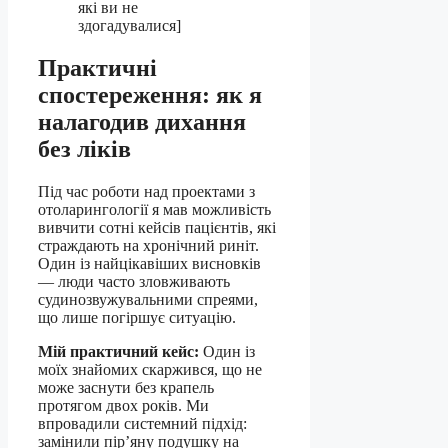
які ви не
здогадувалися]
Практичні
спостереження: як я
налагодив дихання
без ліків
Під час роботи над проектами з
отоларингології я мав можливість
вивчити сотні кейсів пацієнтів, які
страждають на хронічний риніт.
Один із найцікавіших висновків
— люди часто зловживають
судинозвужувальними спреями,
що лише погіршує ситуацію.
Мій практичний кейс:
Один із
моїх знайомих скаржився, що не
може заснути без крапель
протягом двох років. Ми
впровадили системний підхід:
замінили пір’яну подушку на