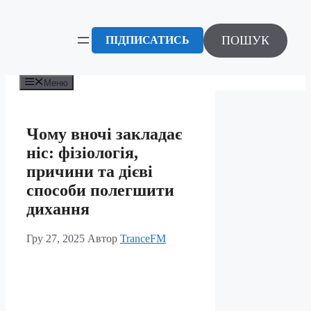
Перейти
до
вмісту
ПОШУК
ПІДПИСАТИСЬ
Меню
Чому вночі закладає
ніс: фізіологія,
причини та дієві
способи полегшити
дихання
Гру 27, 2025
Автор
TranceFM