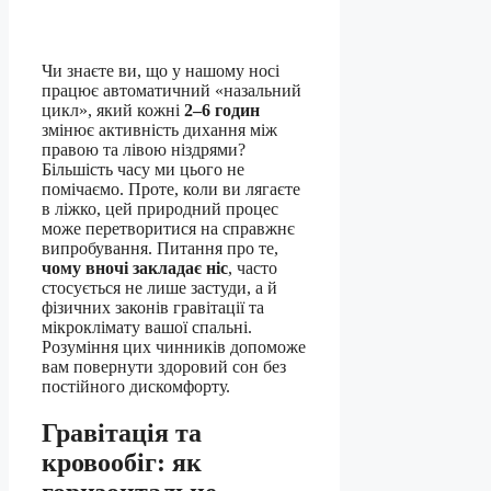
Чи знаєте ви, що у нашому носі
працює автоматичний «назальний
цикл», який кожні
2–6 годин
змінює активність дихання між
правою та лівою ніздрями?
Більшість часу ми цього не
помічаємо. Проте, коли ви лягаєте
в ліжко, цей природний процес
може перетворитися на справжнє
випробування. Питання про те,
чому вночі закладає ніс
, часто
стосується не лише застуди, а й
фізичних законів гравітації та
мікроклімату вашої спальні.
Розуміння цих чинників допоможе
вам повернути здоровий сон без
постійного дискомфорту.
Гравітація та
кровообіг: як