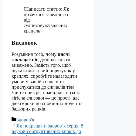
[Написати статтю: Як
позбутися залежності
від
судинозвужувальних
крапель]
Висновок
Розуміння того,
чому вночі
закладає ніс
, дозволяє діяти
виважено. Замість того, щоб
шукати миттєвий порятунок у
краплях, спробуйте налагодити
умови у вашій спальні та
прислухатися до сигналів тіла.
Чисте повітря, правильна поза та
гігієна слизової — це прості, але
дієві кроки до спокійних ночей та
бадьорих ранків.
Категорії
Здоров'я
Як покращити здоров’я серця: 8
науково обґрунтованих кроків до