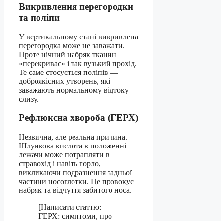
Викривлення перегородки
та поліпи
У вертикальному стані викривлена
перегородка може не заважати.
Проте нічний набряк тканин
«перекриває» і так вузький прохід.
Те саме стосується поліпів —
доброякісних утворень, які
заважають нормальному відтоку
слизу.
Рефлюксна хвороба (ГЕРХ)
Незвична, але реальна причина.
Шлункова кислота в положенні
лежачи може потрапляти в
стравохід і навіть горло,
викликаючи подразнення задньої
частини носоглотки. Це провокує
набряк та відчуття забитого носа.
[Написати статтю:
ГЕРХ: симптоми, про