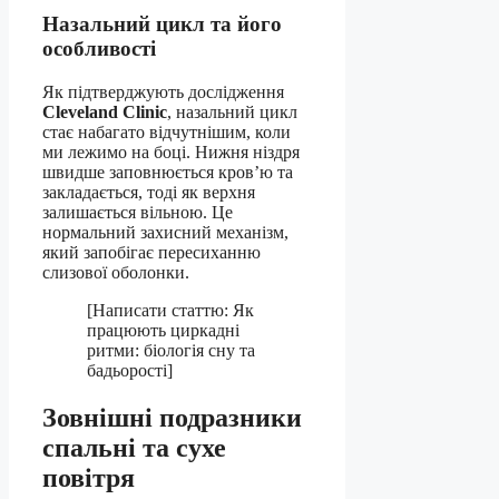
Назальний цикл та його
особливості
Як підтверджують дослідження
Cleveland Clinic
, назальний цикл
стає набагато відчутнішим, коли
ми лежимо на боці. Нижня ніздря
швидше заповнюється кров’ю та
закладається, тоді як верхня
залишається вільною. Це
нормальний захисний механізм,
який запобігає пересиханню
слизової оболонки.
[Написати статтю: Як
працюють циркадні
ритми: біологія сну та
бадьорості]
Зовнішні подразники
спальні та сухе
повітря