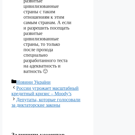
развитые
цивилизованные
страны с таким
отношениям к этим
самым странам. А если
и разрешить посещать
развитые
цивилизованные
страны, то только
после прохода
специально
разработанного теста
на адекватность и
ватность 🙂
Категорії
Новини України
России угрожает масштабный
кредитный кризис – Moody’s
Депутаты, которые голосовали
за диктаторские законы
Залишити коментар