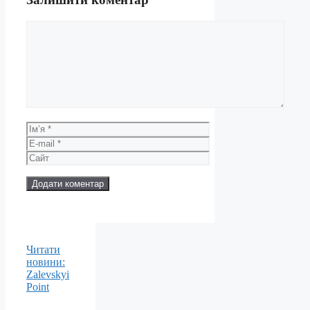
Коментар
Ім’я
E-
mail
Сайт
Читати
новини:
Zalevskyi
Point