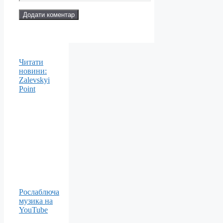
Читати
новини:
Zalevskyi
Point
Рослаблюча
музика на
YouTube