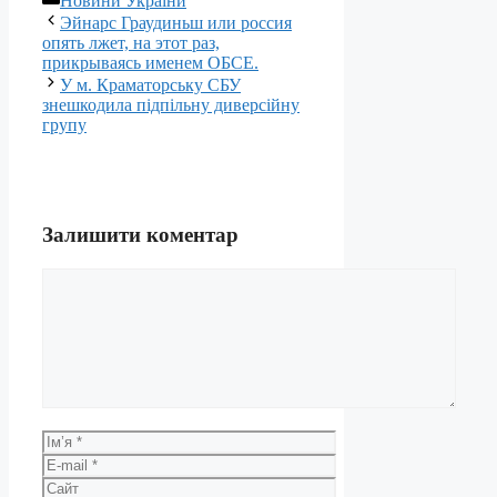
Новини України
Эйнарс Граудиньш или россия
опять лжет, на этот раз,
прикрываясь именем ОБСЕ.
У м. Краматорську СБУ
знешкодила підпільну диверсійну
групу
Залишити коментар
Коментар
Ім’я
E-
mail
Сайт