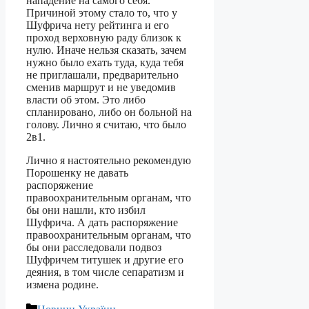
нападение на самого себя.
Причиной этому стало то, что у
Шуфрича нету рейтинга и его
проход верховную раду близок к
нулю. Иначе нельзя сказать, зачем
нужно было ехать туда, куда тебя
не приглашали, предварительно
сменив маршрут и не уведомив
власти об этом. Это либо
спланировано, либо он больной на
голову. Лично я считаю, что было
2в1.
Лично я настоятельно рекомендую
Порошенку не давать
распоряжение
правоохранительным органам, что
бы они нашли, кто избил
Шуфрича. А дать распоряжение
правоохранительным органам, что
бы они расследовали подвоз
Шуфричем титушек и другие его
деяния, в том числе сепаратизм и
измена родине.
Категорії