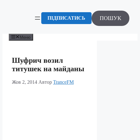
Перейти
до
вмісту
ПОШУК
ПІДПИСАТИСЬ
Меню
Шуфрич возил
титушек на майданы
Жов 2, 2014
Автор
TranceFM