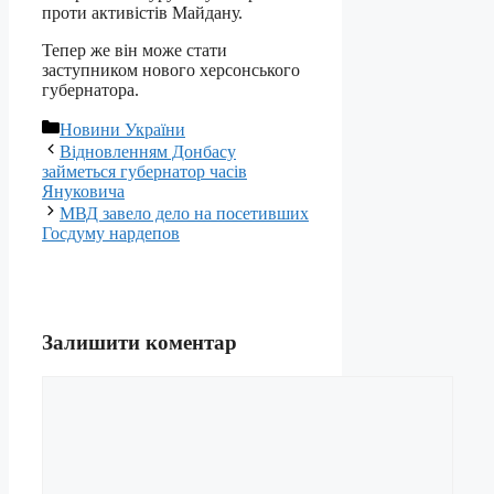
проти активістів Майдану.
Тепер же він може стати
заступником нового херсонського
губернатора.
Категорії
Новини України
Відновленням Донбасу
займеться губернатор часів
Януковича
МВД завело дело на посетивших
Госдуму нардепов
Залишити коментар
Коментар