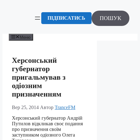
Перейти
до
вмісту
ПОШУК
ПІДПИСАТИСЬ
Меню
Херсонський
губернатор
пригальмував з
одіозним
призначенням
Вер 25, 2014
Автор
TranceFM
Херсонський губернатор Андрій
Путилов відкликав своє подання
про призначення своїм
заступником одіозного Олега