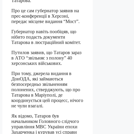
Татарова.
Про це сам губернатор заявив на
прес-конференції в Херсоні,
передає місцеве видання “Мост”.
Губернатор навіть пообіцяв, що
нібито подасть документи
Татарова в люстраційний комітет.
Путилов заявив, що Татаров зараз
в АТО “звільняє з полону” 40
херсонських військових.
При тому, джерела видання в
ДонОДА, які займаються
безпосередньо звільненням
полонених, стверджують, що про
Татарова в Маріуполі, де
координується цей процесс, нічого
не чули взагалі.
Як відомо, Татаров був
начальником Головного слідчого
управління МВС України епохи
Захарченка і курував усі справи