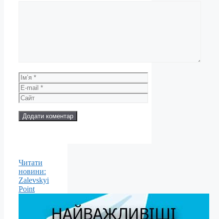
Коментар
Ім’я
E-
mail
Сайт
Читати
новини:
Zalevskyi
Point