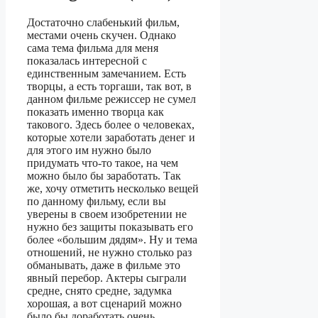
Достаточно слабенький фильм,
местами очень скучен. Однако
сама тема фильма для меня
показалась интересной с
единственным замечанием. Есть
творцы, а есть торгаши, так вот, в
данном фильме режиссер не сумел
показать именно творца как
такового. Здесь более о человеках,
которые хотели заработать денег и
для этого им нужно было
придумать что-то такое, на чем
можно было бы заработать. Так
же, хочу отметить несколько вещей
по данному фильму, если вы
уверены в своем изобретении не
нужно без защиты показывать его
более «большим дядям». Ну и тема
отношений, не нужно столько раз
обманывать, даже в фильме это
явный перебор. Актеры сыграли
средне, снято средне, задумка
хорошая, а вот сценарий можно
было бы доработать очень