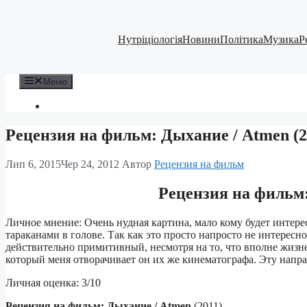
Перейти
до
вмісту
Нутріціологія
Новини
Політика
Музика
Р
Меню
Рецензия на фильм: Дыхание / Atmen (2
Лип 6, 2015
Чер 24, 2012
Автор
Рецензия на фильм
Рецензия на фильм:
Личное мнение: Очень нудная картина, мало кому будет интере
тараканами в голове. Так как это просто напросто не интерес
действительно примитивный, несмотря на то, что вполне жизн
который меня отворачивает он их же кинематографа. Эту напр
Личная оценка: 3/10
Рецензия на фильм: Дыхание / Atmen
(2011)