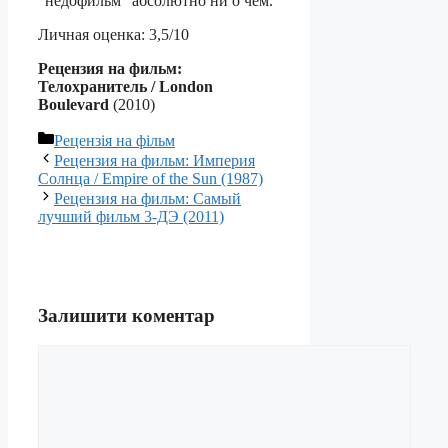
“недофильм” абсолютно ни о чем.
Личная оценка: 3,5/10
Рецензия на фильм:
Телохранитель / London
Boulevard
(2010)
Категорії
Рецензія на фільм
Рецензия на фильм: Империя
Солнца / Empire of the Sun (1987)
Рецензия на фильм: Самый
лучший фильм 3-ДЭ (2011)
Залишити коментар
Коментар