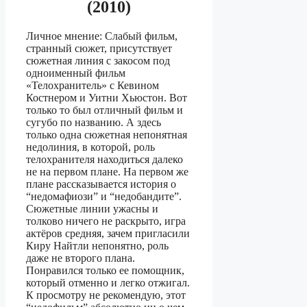
(2010)
Личное мнение: Слабый фильм,
странный сюжет, присутствует
сюжетная линия с закосом под
одноименный фильм
«Телохранитель» с Кевином
Костнером и Уитни Хьюстон. Вот
только то был отличный фильм и
сугубо по названию. А здесь
только одна сюжетная непонятная
недолиния, в которой, роль
телохранителя находиться далеко
не на первом плане. На первом же
плане рассказывается история о
“недомафиози” и “недобандите”.
Сюжетные линии ужасны и
толково ничего не раскрыто, игра
актёров средняя, зачем пригласили
Киру Найтли непонятно, роль
даже не второго плана.
Понравился только ее помощник,
который отменно и легко отжигал.
К просмотру не рекомендую, этот