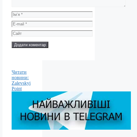
Ім’я
E-
mail
Сайт
Читати
новини:
Zalevskyi
Point