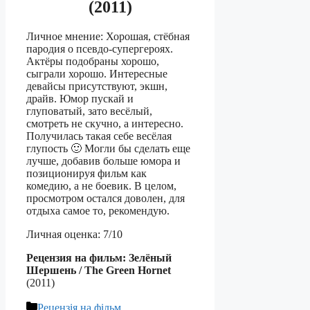
(2011)
Личное мнение: Хорошая, стёбная
пародия о псевдо-супергероях.
Актёры подобраны хорошо,
сыграли хорошо. Интересные
девайсы присутствуют, экшн,
драйв. Юмор пускай и
глуповатый, зато весёлый,
смотреть не скучно, а интересно.
Получилась такая себе весёлая
глупость 🙂 Могли бы сделать еще
лучше, добавив больше юмора и
позиционируя фильм как
комедию, а не боевик. В целом,
просмотром остался доволен, для
отдыха самое то, рекомендую.
Личная оценка: 7/10
Рецензия на фильм: Зелёный
Шершень / The Green Hornet
(2011)
Категорії
Рецензія на фільм