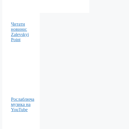
Читати
новини:
Zalevskyi
Point
Рослаблюча
музика на
YouTube