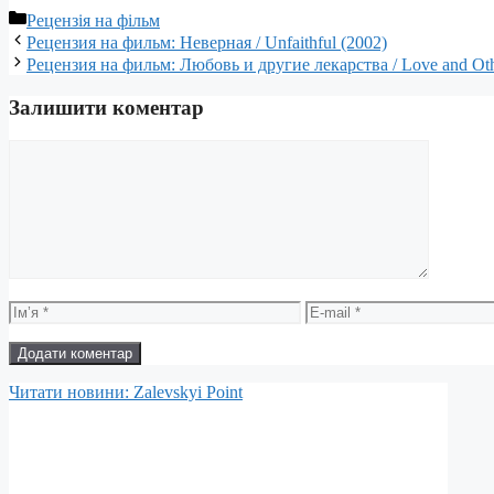
Категорії
Рецензія на фільм
Рецензия на фильм: Неверная / Unfaithful (2002)
Рецензия на фильм: Любовь и другие лекарства / Love and Oth
Залишити коментар
Коментар
Ім’я
E-
mail
Читати новини: Zalevskyi Point