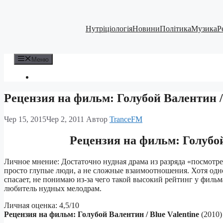
Перейти
до
вмісту
Нутріціологія
Новини
Політика
Музика
Р
Меню
Рецензия на фильм: Голубой Валентин / 
Чер 15, 2015
Чер 2, 2011
Автор
TranceFM
Рецензия на фильм: Голубой 
Личное мнение: Достаточно нудная драма из разряда «посмотр
просто глупые люди, а не сложные взаимоотношения. Хотя одно
спасает, не понимаю из-за чего такой высокий рейтинг у филь
любитель нудных мелодрам.
Личная оценка: 4,5/10
Рецензия на фильм: Голубой Валентин / Blue Valentine
(2010)