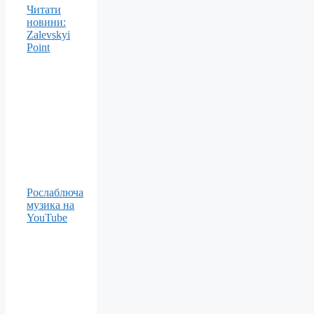
Читати
новини:
Zalevskyi
Point
Рослаблюча
музика на
YouTube