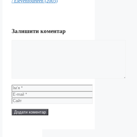
/ Elevenfourteen (2003)
Залишити коментар
Коментар
Ім’я
E-
mail
Сайт