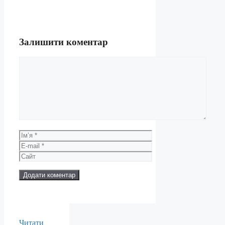
Залишити коментар
Коментар
Ім’я
E-
mail
Сайт
Читати