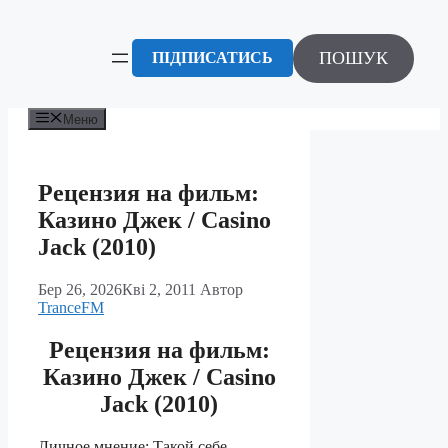
Перейти
до
вмісту
ПОШУК
ПІДПИСАТИСЬ
Меню
Рецензия на фильм:
Казино Джек / Casino
Jack (2010)
Бер 26, 2026
Кві 2, 2011
Автор
TranceFM
Рецензия на фильм:
Казино Джек / Casino
Jack (2010)
Личное мнение: Такой себе