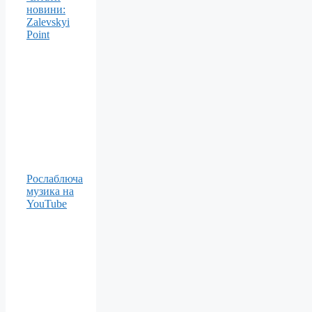
новини:
Zalevskyi
Point
Рослаблюча
музика на
YouTube