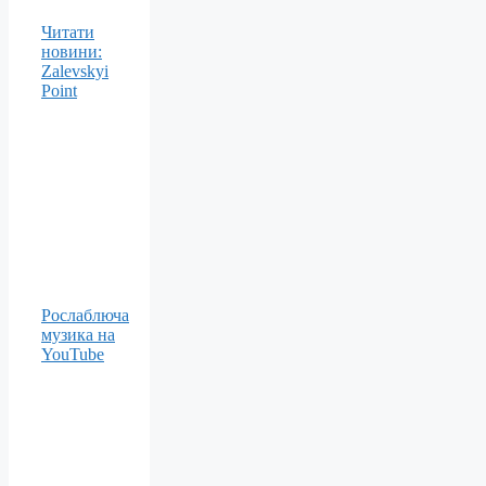
Читати
новини:
Zalevskyi
Point
Рослаблюча
музика на
YouTube