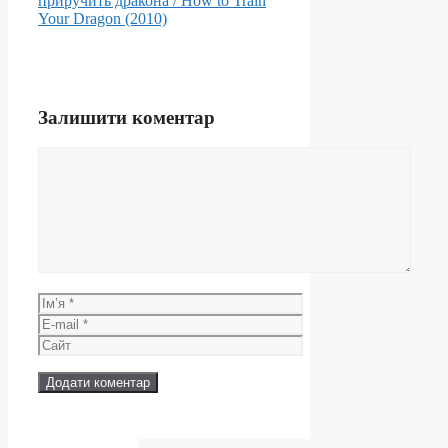
приручить дракона / How to Train
Your Dragon (2010)
Залишити коментар
Коментар
Ім’я
E-
mail
Сайт