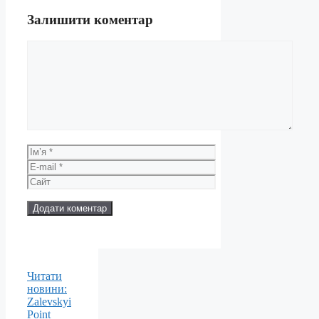
Залишити коментар
Коментар
Ім’я
E-
mail
Сайт
Читати
новини:
Zalevskyi
Point