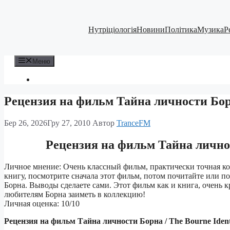
Перейти
до
вмісту
Нутріціологія
Новини
Політика
Музика
Р
Меню
Рецензия на фильм Тайна личности Борна
Бер 26, 2026
Гру 27, 2010
Автор
TranceFM
Рецензия на фильм Тайна личност
Личное мнение: Очень классный фильм, практически точная ко
книгу, посмотрите сначала этот фильм, потом почитайте или 
Борна. Выводы сделаете сами. Этот фильм как и книга, очень 
любителям Борна заиметь в коллекцию!
Личная оценка: 10/10
Рецензия на фильм Тайна личности Борна / The Bourne Ident