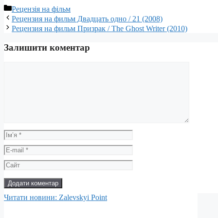
Категорії
Рецензія на фільм
Рецензия на фильм Двадцать одно / 21 (2008)
Рецензия на фильм Призрак / The Ghost Writer (2010)
Залишити коментар
Коментар
Ім’я
E-
mail
Сайт
Читати новини: Zalevskyi Point