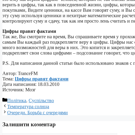
верить в цифры, так как в повседневной жизни, цифры, которы
покупками, Видите ценники, на кассе Вам говорят суму, и Вы 
эту суму используя ценники и нехитрые математические расчет
контролируют суму и сдачу, так как им просто лень считать и п
Цифры правят фактами
Так же, Вы смотрите на время, Вы спрашиваете время у прохож
самым Вы каждый раз подкрепляете веру в цифры. Цифры нас о
много возможностей для веры в них. Это копится и закрепляетс
подкрепляет свои слова цифрами – подсознание говорит, что ци
P.S. Для написания данной статьи было использовано знаков с 
Автор: TranceFM
Тема:
Цифры правят фактами
Дата написания: 18.03.2010
Источник: Мозг
Категорії
Політика
,
Суспільство
Температура солнца
Очереди. Борьба с очередями
Залишити коментар