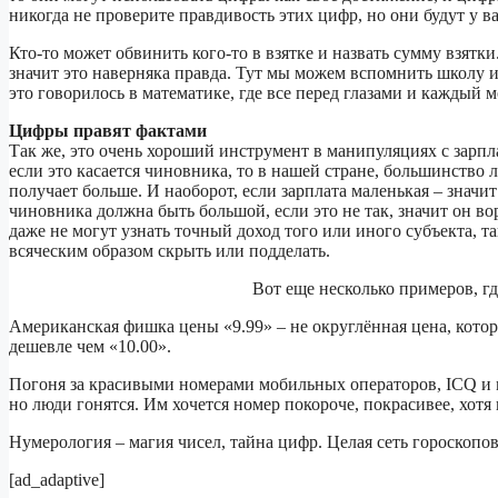
никогда не проверите правдивость этих цифр, но они будут у вас
Кто-то может обвинить кого-то в взятке и назвать сумму взятки.
значит это наверняка правда. Тут мы можем вспомнить школу и
это говорилось в математике, где все перед глазами и каждый м
Цифры правят фактами
Так же, это очень хороший инструмент в манипуляциях с зарпл
если это касается чиновника, то в нашей стране, большинство 
получает больше. И наоборот, если зарплата маленькая – значит
чиновника должна быть большой, если это не так, значит он во
даже не могут узнать точный доход того или иного субъекта, т
всяческим образом скрыть или подделать.
Вот еще несколько примеров, гд
Американская фишка цены «9.99» – не округлённая цена, котор
дешевле чем «10.00».
Погоня за красивыми номерами мобильных операторов, ICQ и мн
но люди гонятся. Им хочется номер покороче, покрасивее, хотя
Нумерология – магия чисел, тайна цифр. Целая сеть гороскопов
[ad_adaptive]