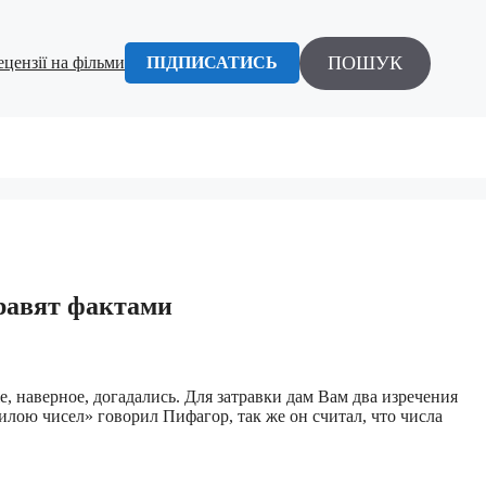
ПОШУК
ецензії на фільми
ПІДПИСАТИСЬ
авят фактами
е, наверное, догадались. Для затравки дам Вам два изречения
илою чисел» говорил Пифагор, так же он считал, что числа