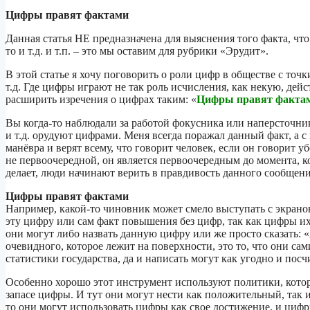
Цифры правят фактами
Данная статья НЕ предназначена для выяснения того факта, что 
то и т.д. и т.п. – это мы оставим для рубрики «Эрудит».
В этой статье я хочу поговорить о роли цифр в обществе с точ
т.д. Где цифры играют не так роль исчисления, как некую, дей
расширить изречения о цифрах таким: «
Цифры правят факта
Вы когда-то наблюдали за работой фокусника или наперсточни
и т.д. орудуют цифрами. Меня всегда поражал данный факт, а 
манёвра и верят всему, что говорит человек, если он говорит
не первоочередной, он является первоочередным до момента, к
делает, люди начинают верить в правдивость данного сообщени
Цифры правят фактами
Например, какой-то чиновник может смело выступать с экран
эту цифру или сам факт повышения без цифр, так как цифры их 
они могут либо назвать данную цифру или же просто сказать: 
очевидного, которое лежит на поверхности, это то, что они са
статистики государства, да и написать могут как угодно и посч
Особенно хорошо этот инструмент используют политики, котор
запасе цифры. И тут они могут нести как положительный, так 
то они могут использовать цифры как свое достижение, и цифр