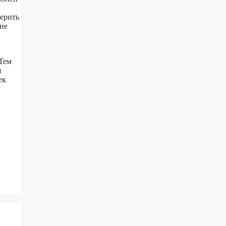
верить
 не
 Тем
я
ек