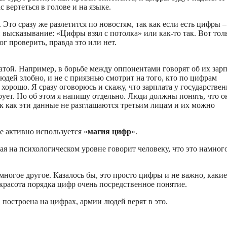
 вертеться в голове и на языке.
 Это сразу же разлетится по новостям, так как если есть цифры –
 высказывание: «Цифры взял с потолка» или как-то так. Вот тол
ог проверить, правда это или нет.
атой. Например, в борьбе между оппонентами говорят об их зарп
людей злобно, и не с приязнью смотрит на того, кто по цифрам
 хорошо. Я сразу оговорюсь и скажу, что зарплата у государстве
рует. Но об этом я напишу отдельно. Люди должны понять, что о
ак как эти данные не разглашаются третьим лицам и их можно
е активно используется «
магия цифр
».
ая на психологическом уровне говорит человеку, что это намног
огое другое. Казалось бы, это просто цифры и не важно, какие
 красота порядка цифр очень посредственное понятие.
 построена на цифрах, армии людей верят в это.