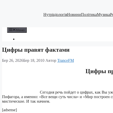
Перейти
до
вмісту
Нутріціологія
Новини
Політика
Музика
Р
Меню
Цифры правят фактами
Бер 26, 2026
Бер 18, 2010
Автор
TranceFM
Цифры пр
Сегодня речь пойдет о цифрах, как Вы уж
Пифагора, а именно: «Все вещи суть числа» и «Мир построен с
мистические. И так начнем.
[adsense]