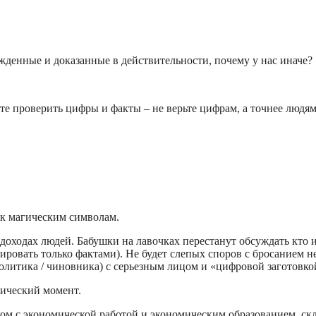
жденные и доказанные в действительности, почему у нас иначе?
те проверить цифры и факты – не верьте цифрам, а точнее людям
 к магическим символам.
о доходах людей. Бабушки на лавочках перестанут обсуждать кто 
ировать только фактами). Не будет слепых споров с бросанием н
политика / чиновника) с серьезным лицом и «цифровой заготовко
ический момент.
ком с экономической работой и экономическим образованием, ск