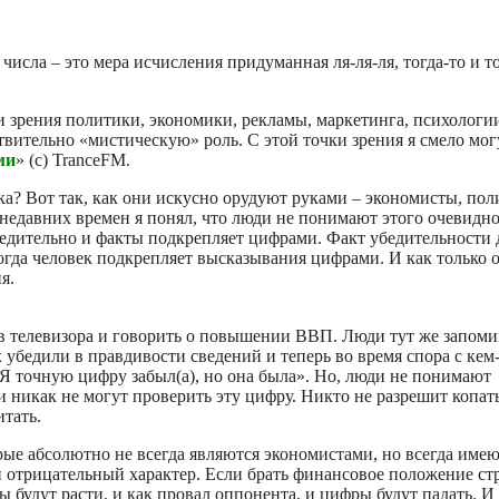
числа – это мера исчисления придуманная ля-ля-ля, тогда-то и то
ки зрения политики, экономики, рекламы, маркетинга, психологи
ствительно «мистическую» роль. С этой точки зрения я смело мог
ми
» (с) TranceFM.
ка? Вот так, как они искусно орудуют руками – экономисты, по
с недавних времен я понял, что люди не понимают этого очевидн
 убедительно и факты подкрепляет цифрами. Факт убедительности
огда человек подкрепляет высказывания цифрами. И как только о
я.
ов телевизора и говорить о повышении ВВП. Люди тут же запом
убедили в правдивости сведений и теперь во время спора с кем-
«Я точную цифру забыл(а), но она была». Но, люди не понимают
ми никак не могут проверить эту цифру. Никто не разрешит копат
итать.
ые абсолютно не всегда являются экономистами, но всегда имею
и отрицательный характер. Если брать финансовое положение ст
ы будут расти, и как провал оппонента, и цифры будут падать. И