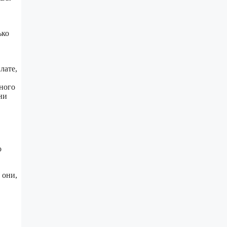
ько
лате,
нного
ни
о
 они,