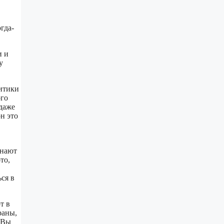
гда-
и и
у
литики
ого
 даже
н это
инают
то,
ься в
т в
раны,
 Вы