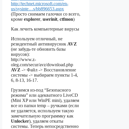
http://technet.microsoft.com/en-
us/sysinte…s/bb896653.aspx
(Просто снимаем галочки со всего,
кроме
explorer
,
userinit
,
ctfmon
)
Как лечить компьютерные вирусы
Используем отличный, не
резидентный антивирусник
AVZ
(не забудь-те обновить базы
вирусов):
http://www.z-
oleg.com/secur/avz/download.php
AVZ
-> Файл -> Восстановление
системы -> выбираем пункты 1-4,
6, 8-13, 16-17.
Грузимся из-под “Безопасного
режима” или адекватного LiveCD
(Mini XP или WinPE mini), удаляем
все из папки temp – ручками (если
не удаляется, используем такую
замечательную программку как
Unlocker
), удаляем откаты
системы. Теперь непосредственно