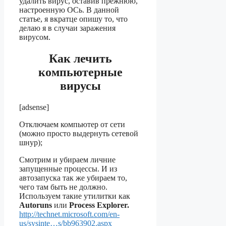
удалить вирус, оставив прежнюю,
настроенную ОСь. В данной
статье, я вкратце опишу то, что
делаю я в случаи заражения
вирусом.
Как лечить
компьютерные
вирусы
[adsense]
Отключаем компьютер от сети
(можно просто выдернуть сетевой
шнур);
Смотрим и убираем личние
запущенные процессы. И из
автозапуска так же убираем то,
чего там быть не должно.
Используем такие утилитки как
Autoruns
или
Process Explorer.
http://technet.microsoft.com/en-
us/sysinte…s/bb963902.aspx