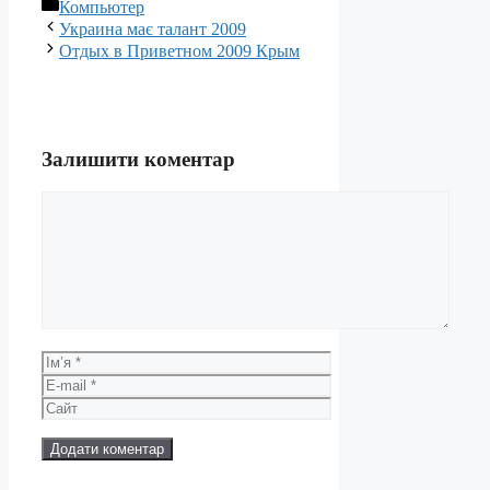
Категорії
Компьютер
Украина має талант 2009
Отдых в Приветном 2009 Крым
Залишити коментар
Коментар
Ім’я
E-
mail
Сайт