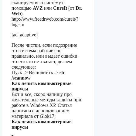
сканируем всю систему с
помощью
AVZ
или
CureIt
(от
Dr.
Web
):
http://www.freedrweb.com/cureit/?
lng=ru
[ad_adaptive]
После чистки, если подозрение
что система работает не
правильно, или выдает ошибки,
что что-то не хватает, делаем
следующее:
Пуск -> Выполнить ->
sfc
/scannow
Как лечить компьютерные
вирусы
Вот и все, скоро напишу про
желательные методы защиты при
работе в Windows XP. Статья
написана с использованием
материала от Glok17:
Как лечить компьютерные
вирусы