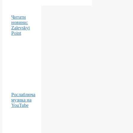
Читати
новини:
Zalevskyi
Point
Рослаблюча
музика на
YouTube